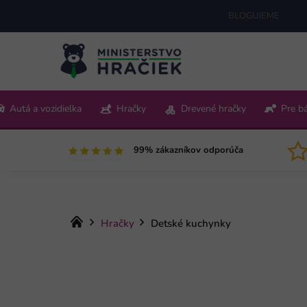
Prejsť
BLOGUJEME
na
obsah
+421 220 512 321
Autá a vozidielka
Hračky
Drevené hračky
Pre b
Pon-Pia 9:00-15:00
99% zákazníkov odporúča
Domov
Hračky
Detské kuchynky