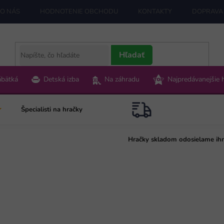
O NÁS
HODNOTENIE OBCHODU
KONTAKTY
DOPRAVA 
Hľadať
ábätká
Detská izba
Na záhradu
Najpredávanejšie 
Špecialisti na hračky
Hračky skladom odosielame ih