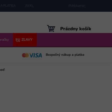
A PLATBA
REKLAMÁCIE
MAPA SERVERU
Prihlásenie
NÁKUPNÝ
Prázdny košík
KOŠÍK
hračky
ZĽAVY
Bezpečný nákup a platba
neď