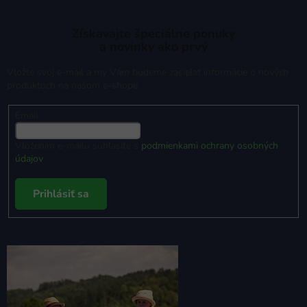
Získavajte špeciálne ponuky
a novinky ako prvý
Vložte svoj e-mail a my Vám budeme zasielať informácie o nových
produktoch na našom e-shope.
Email
Vložením e-mailu súhlasíte s
podmienkami ochrany osobných
údajov
Prihlásiť sa