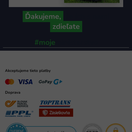
Ďakujeme,
že ich s nami
zdieľate
#moje
ministerstvo
Akceptujeme tieto platby
Doprava