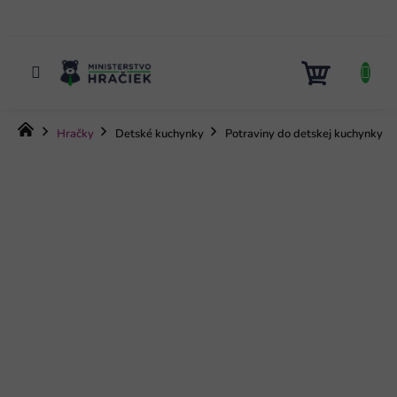
Prejsť
na
obsah
NÁKUP
KOŠÍK
Domov
Hračky
Detské kuchynky
Potraviny do detskej kuchynky