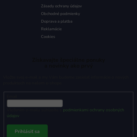
Zásady ochrany údajov
Obchodné podmienky
Doprava a platba
Reklamácie
Cookies
Získavajte špeciálne ponuky
a novinky ako prvý
Vložte svoj e-mail a my Vám budeme zasielať informácie o nových
produktoch na našom e-shope.
Email
Vložením e-mailu súhlasíte s
podmienkami ochrany osobných
údajov
Prihlásiť sa