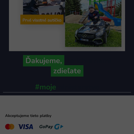
Ďakujeme,
že ich s nami
zdieľate
#moje
ministerstvo
Akceptujeme tieto platby