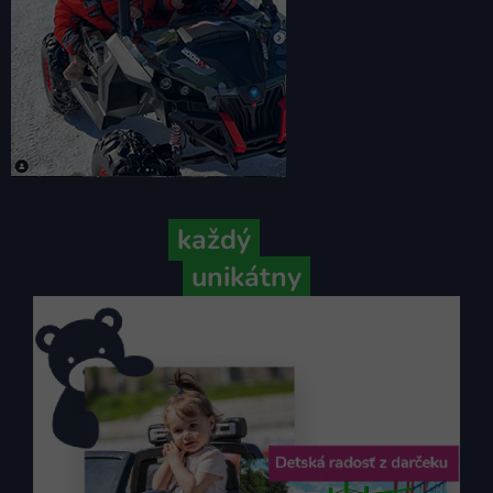
Pretože
každý
váš príbeh je
unikátny