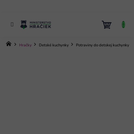
Prejsť
na
obsah
NÁKUP
KOŠÍK
Domov
Hračky
Detské kuchynky
Potraviny do detskej kuchynky