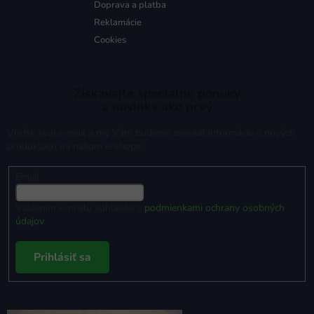
Doprava a platba
Reklamácie
Cookies
Získavajte špeciálne ponuky
a novinky ako prvý
Vložte svoj e-mail a my Vám budeme zasielať informácie o nových
produktoch na našom e-shope.
Email
Vložením e-mailu súhlasíte s
podmienkami ochrany osobných
údajov
Prihlásiť sa