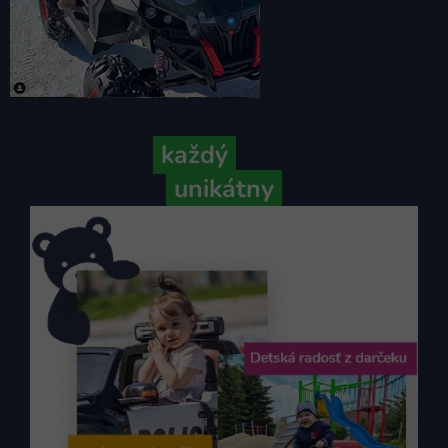
Pretože
každý
váš príbeh je
unikátny