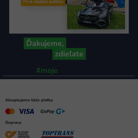
Ďakujeme,
že ich s nami
zdieľate
#moje
ministerstvo
Akceptujeme tieto platby
Doprava