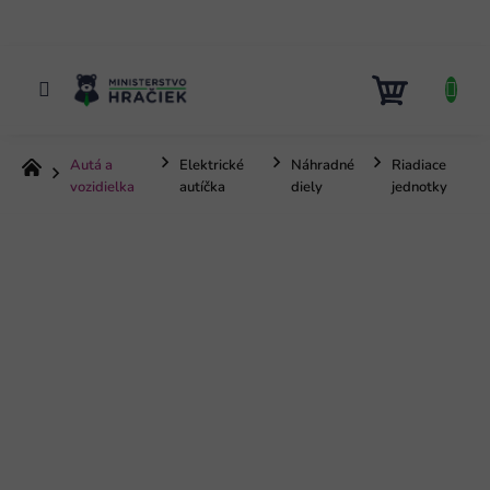
Prejsť
na
obsah
NÁKUP
KOŠÍK
Autá a
Elektrické
Náhradné
Riadiace
Domov
vozidielka
autíčka
diely
jednotky