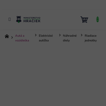
Prejsť
na
obsah
NÁKUP
KOŠÍK
Autá a
Elektrické
Náhradné
Riadiace
Domov
vozidielka
autíčka
diely
jednotky