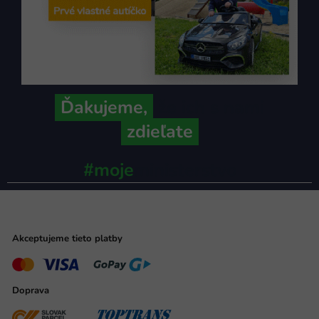
Ďakujeme,
že ich s nami
zdieľate
#moje
ministerstvo
Akceptujeme tieto platby
Doprava