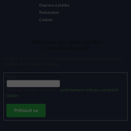
Doprava a platba
Reklamácie
Cookies
Získavajte špeciálne ponuky
a novinky ako prvý
Vložte svoj e-mail a my Vám budeme zasielať informácie o nových
produktoch na našom e-shope.
Email
Vložením e-mailu súhlasíte s
podmienkami ochrany osobných
údajov
Prihlásiť sa