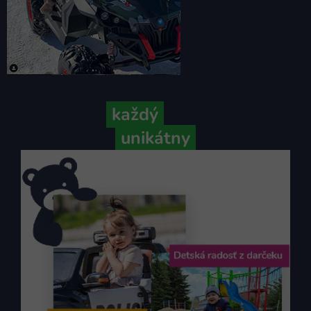
Pretože
každý
váš príbeh je
unikátny