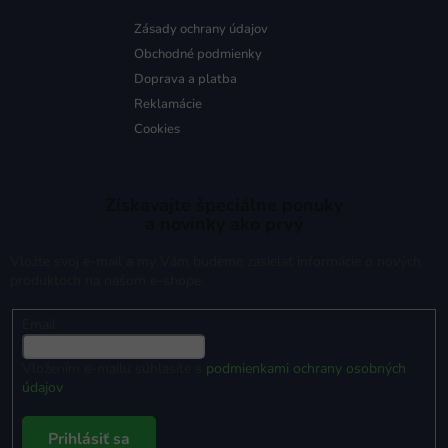
Zásady ochrany údajov
Obchodné podmienky
Doprava a platba
Reklamácie
Cookies
Získavajte špeciálne ponuky
a novinky ako prvý
Vložte svoj e-mail a my Vám budeme zasielať informácie o nových
produktoch na našom e-shope.
Email
Vložením e-mailu súhlasíte s
podmienkami ochrany osobných
údajov
Prihlásiť sa