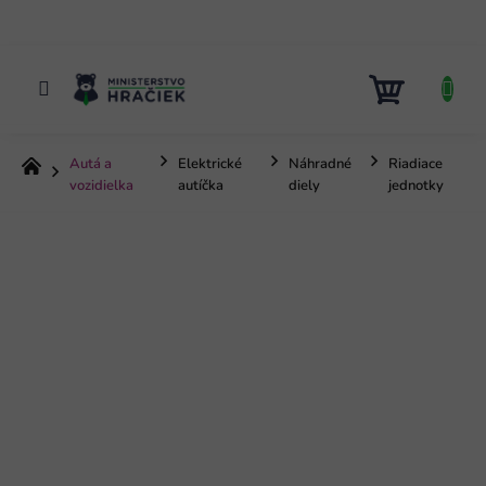
Prejsť
na
obsah
NÁKUP
KOŠÍK
Autá a
Elektrické
Náhradné
Riadiace
Domov
vozidielka
autíčka
diely
jednotky