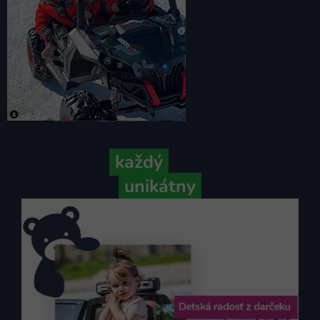
Pretože
každý
váš príbeh je
unikátny