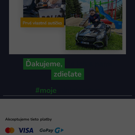
Ďakujeme,
že ich s nami
zdieľate
#moje
ministerstvo
Akceptujeme tieto platby