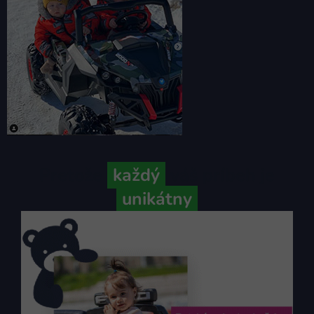
Pretože
každý
váš príbeh je
unikátny