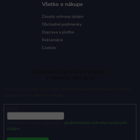
Všetko o nákupe
Zásady ochrany údajov
Obchodné podmienky
Doprava a platba
Reklamácie
Cookies
Získavajte špeciálne ponuky
a novinky ako prvý
Vložte svoj e-mail a my Vám budeme zasielať informácie o nových
produktoch na našom e-shope.
Email
Vložením e-mailu súhlasíte s
podmienkami ochrany osobných
údajov