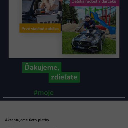
Ďakujeme,
že ich s nami
zdieľate
#moje
ministerstvo
Akceptujeme tieto platby