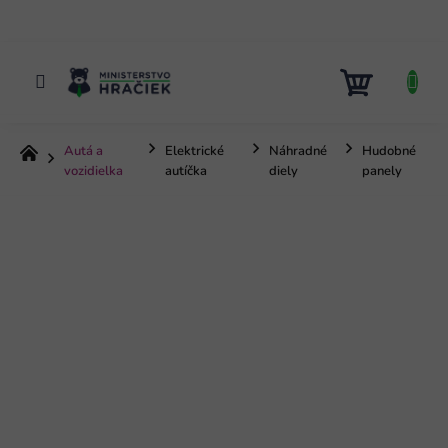
Prejsť
na
obsah
NÁKUP
KOŠÍK
Autá a
Elektrické
Náhradné
Hudobné
Domov
vozidielka
autíčka
diely
panely