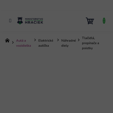
Prejsť
na
obsah
NÁKUP
KOŠÍK
Tlačidlá,
Autá a
Elektrické
Náhradné
Domov
prepínače a
vozidielka
autíčka
diely
poistky