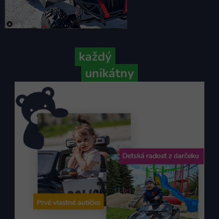
Pretože
každý
váš príbeh je
unikátny