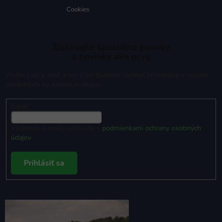
Cookies
Získavajte špeciálne ponuky
a novinky ako prvý
Vložte svoj e-mail a my Vám budeme zasielať informácie o nových
produktoch na našom e-shope.
Email
Vložením e-mailu súhlasíte s
podmienkami ochrany osobných
údajov
Prihlásiť sa