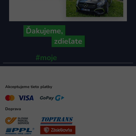
Ďakujeme,
že ich s nami
zdieľate
#moje
ministerstvo
Akceptujeme tieto platby
Doprava