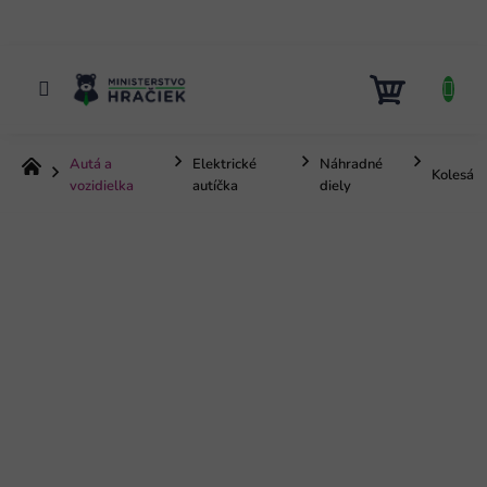
Prejsť
na
obsah
NÁKUP
KOŠÍK
Autá a
Elektrické
Náhradné
Domov
Kolesá
vozidielka
autíčka
diely