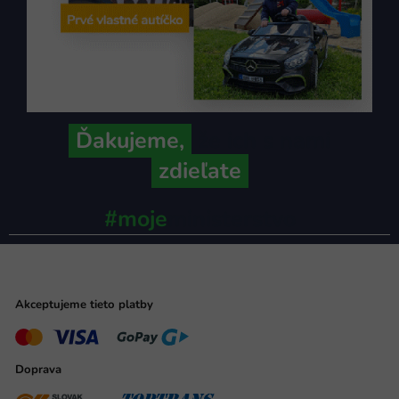
Ďakujeme,
že ich s nami
zdieľate
#moje
ministerstvo
Akceptujeme tieto platby
Doprava