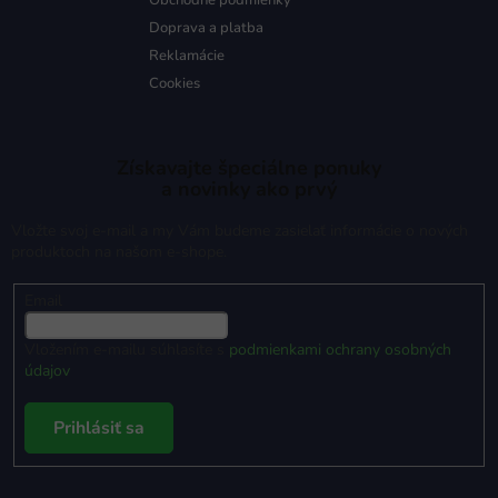
Obchodné podmienky
Doprava a platba
Reklamácie
Cookies
Získavajte špeciálne ponuky
a novinky ako prvý
Vložte svoj e-mail a my Vám budeme zasielať informácie o nových
produktoch na našom e-shope.
Email
Vložením e-mailu súhlasíte s
podmienkami ochrany osobných
údajov
Prihlásiť sa