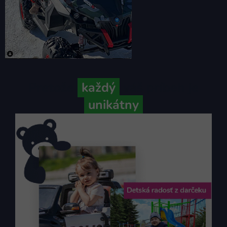
Pretože
každý
váš príbeh je
unikátny