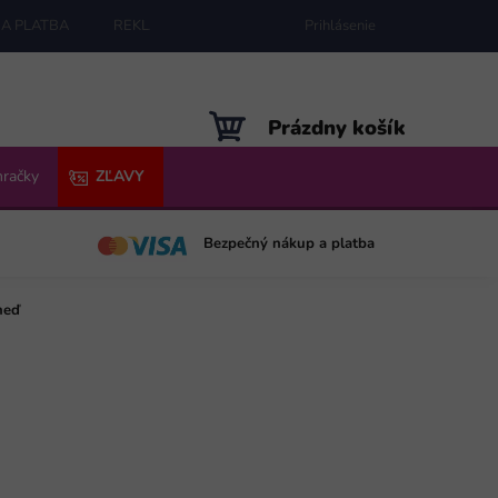
A PLATBA
REKLAMÁCIE
MAPA SERVERU
Prihlásenie
NÁKUPNÝ
Prázdny košík
KOŠÍK
hračky
ZĽAVY
Bezpečný nákup a platba
neď