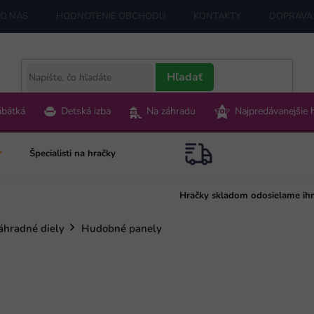
O NÁS
HODNOTENIE OBCHODU
KONTAKTY
DOPRAVA 
Hľadať
ábätká
Detská izba
Na záhradu
Najpredávanejšie 
Špecialisti na hračky
Hračky skladom odosielame ih
áhradné diely
Hudobné panely