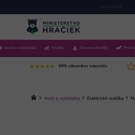
Prejsť
BLOGUJEME
na
obsah
+421 220 512 321
Autá a vozidielka
Hračky
Drevené hračky
Pre b
Pon-Pia 9:00-15:00
99% zákazníkov odporúča
Domov
Autá a vozidielka
Elektrické autíčka
N