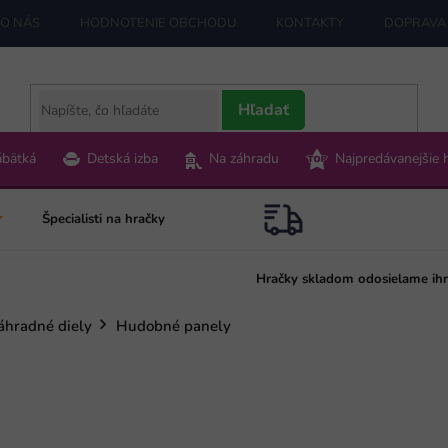
O NÁS
HODNOTENIE OBCHODU
KONTAKTY
DOPRAVA 
Hľadať
ábätká
Detská izba
Na záhradu
Najpredávanejšie 
Špecialisti na hračky
Hračky skladom odosielame ih
áhradné diely
Hudobné panely