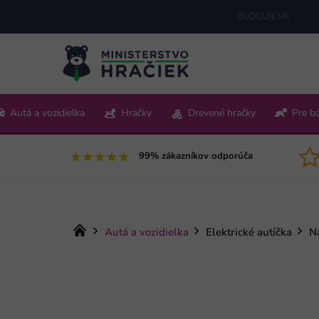
Prejsť
BLOGUJEME
na
obsah
+421 220 512 321
Autá a vozidielka
Hračky
Drevené hračky
Pre b
Pon-Pia 9:00-15:00
99% zákazníkov odporúča
Domov
Autá a vozidielka
Elektrické autíčka
N