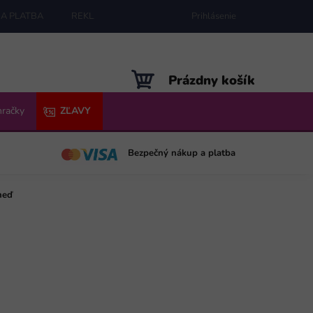
A PLATBA
REKLAMÁCIE
MAPA SERVERU
Prihlásenie
NÁKUPNÝ
Prázdny košík
KOŠÍK
hračky
ZĽAVY
Bezpečný nákup a platba
neď