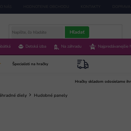
O NÁS
HODNOTENIE OBCHODU
KONTAKTY
DOPRAVA 
Hľadať
ábätká
Detská izba
Na záhradu
Najpredávanejšie 
Špecialisti na hračky
Hračky skladom odosielame ih
áhradné diely
Hudobné panely