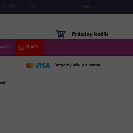
A PLATBA
REKLAMÁCIE
MAPA SERVERU
Prihlásenie
NÁKUPNÝ
Prázdny košík
KOŠÍK
hračky
ZĽAVY
Bezpečný nákup a platba
neď