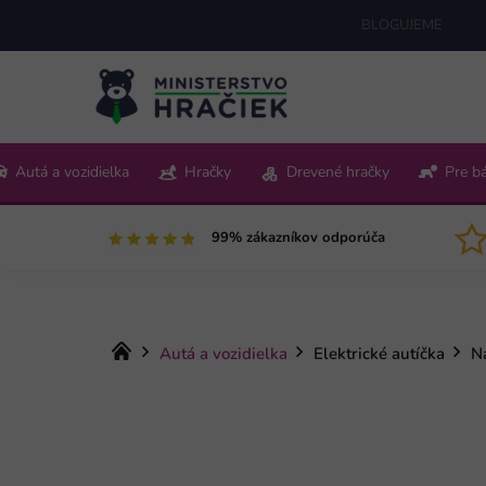
Prejsť
BLOGUJEME
na
obsah
+421 220 512 321
Autá a vozidielka
Hračky
Drevené hračky
Pre b
Pon-Pia 9:00-15:00
99% zákazníkov odporúča
Domov
Autá a vozidielka
Elektrické autíčka
N