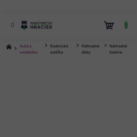
Prejsť
na
obsah
NÁKUP
KOŠÍK
Autá a
Elektrické
Náhradné
Náhradné
Domov
vozidielka
autíčka
diely
batérie