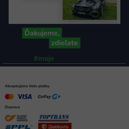
Ďakujeme,
že ich s nami
zdieľate
#moje
ministerstvo
Akceptujeme tieto platby
Doprava