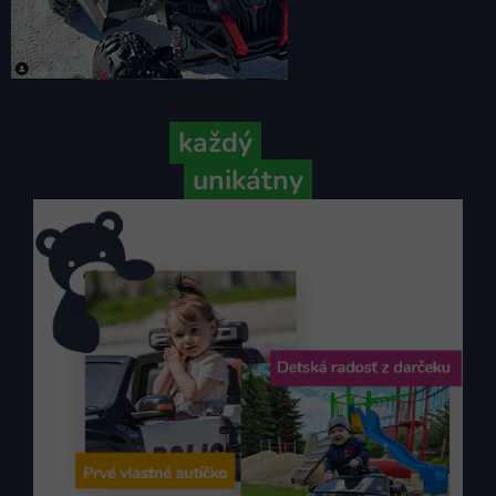
Pretože
každý
váš príbeh je
unikátny