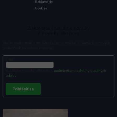
Reklamácie
Cookies
Získavajte špeciálne ponuky
a novinky ako prvý
Vložte svoj e-mail a my Vám budeme zasielať informácie o nových
produktoch na našom e-shope.
Email
Vložením e-mailu súhlasíte s
podmienkami ochrany osobných
údajov
Prihlásiť sa