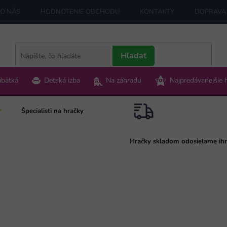
O NÁS
HODNOTENIE OBCHODU
KONTAKTY
DOPRAVA 
Hľadať
ábätká
Detská izba
Na záhradu
Najpredávanejšie 
Špecialisti na hračky
Hračky skladom odosielame ih