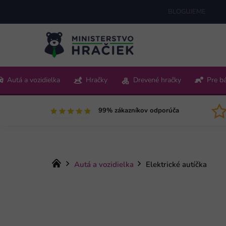
Prejsť
BLOGUJEME
na
obsah
+421 220 512 321
Autá a vozidielka
Hračky
Drevené hračky
Pre b
Pon-Pia 9:00-15:00
99% zákazníkov odporúča
Domov
Autá a vozidielka
Elektrické autíčka