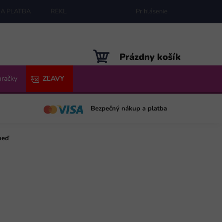
A PLATBA
REKLAMÁCIE
MAPA SERVERU
Prihlásenie
NÁKUPNÝ
Prázdny košík
KOŠÍK
hračky
ZĽAVY
Bezpečný nákup a platba
neď