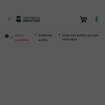
Prejsť
na
obsah
NÁKUP
KOŠÍK
Autá a
Elektrické
Elektrické autíčka pre deti
Domov
od 6 rokov
vozidielka
autíčka