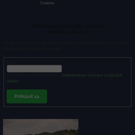
Cookies
Získavajte špeciálne ponuky
a novinky ako prvý
Vložte svoj e-mail a my Vám budeme zasielať informácie o nových
produktoch na našom e-shope.
Email
Vložením e-mailu súhlasíte s
podmienkami ochrany osobných
údajov
Prihlásiť sa