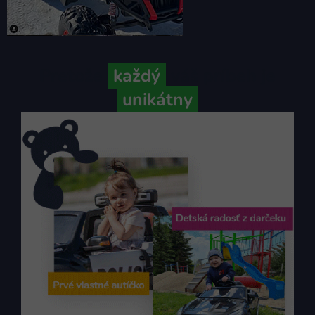
Pretože
každý
váš príbeh je
unikátny