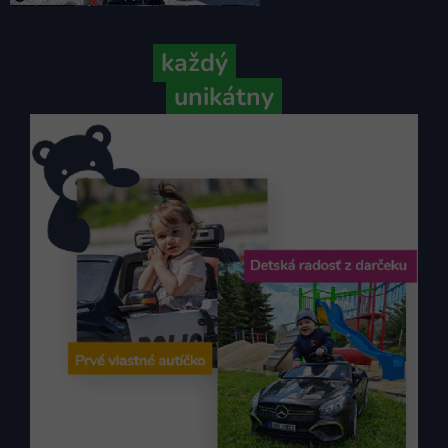
Pretože
každý
váš príbeh je
unikátny