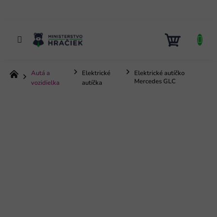
Prejsť
na
obsah
NÁKUP
KOŠÍK
Autá a
Elektrické
Elektrické autíčko
Domov
Mercedes GLC
vozidielka
autíčka