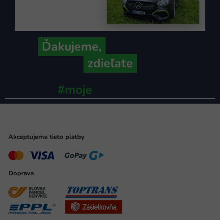
Ďakujeme,
že ich s nami
zdieľate
#moje
ministerstvo
Akceptujeme tieto platby
Doprava