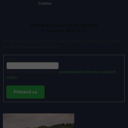
Cookies
Získavajte špeciálne ponuky
a novinky ako prvý
Vložte svoj e-mail a my Vám budeme zasielať informácie o nových
produktoch na našom e-shope.
Email
Vložením e-mailu súhlasíte s
podmienkami ochrany osobných
údajov
Prihlásiť sa