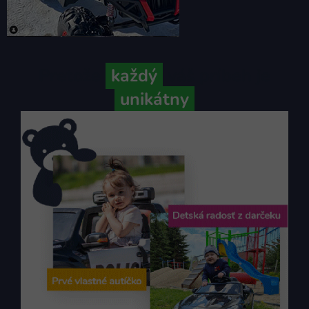
Pretože
každý
váš príbeh je
unikátny