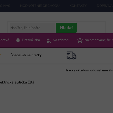
O NÁS
HODNOTENIE OBCHODU
KONTAKTY
DOPRAVA 
Hľadať
ábätká
Detská izba
Na záhradu
Najpredávanejšie 
Špecialisti na hračky
Hračky skladom odosielame ih
ektrická autíčka žltá