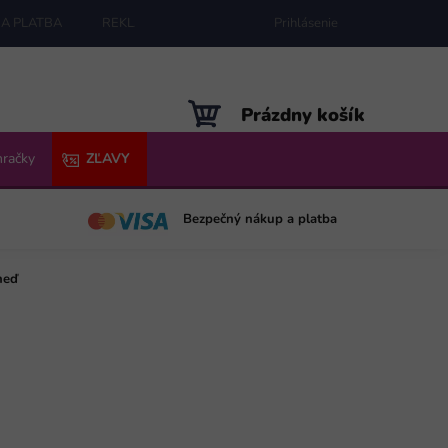
A PLATBA
REKLAMÁCIE
MAPA SERVERU
Prihlásenie
NÁKUPNÝ
Prázdny košík
KOŠÍK
hračky
ZĽAVY
Bezpečný nákup a platba
neď