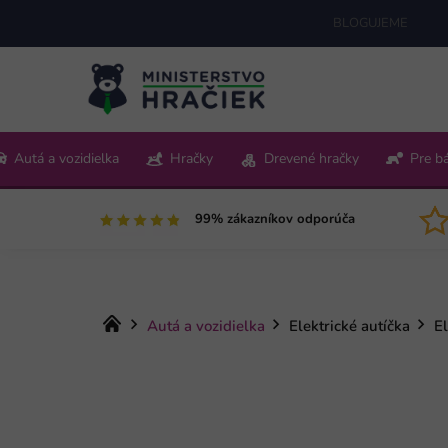
Prejsť
BLOGUJEME
na
obsah
+421 220 512 321
Autá a vozidielka
Hračky
Drevené hračky
Pre b
Pon-Pia 9:00-15:00
99% zákazníkov odporúča
Domov
Autá a vozidielka
Elektrické autíčka
El