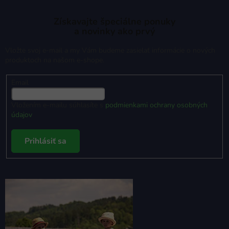
Získavajte špeciálne ponuky
a novinky ako prvý
Vložte svoj e-mail a my Vám budeme zasielať informácie o nových
produktoch na našom e-shope.
Email
Vložením e-mailu súhlasíte s
podmienkami ochrany osobných
údajov
Prihlásiť sa