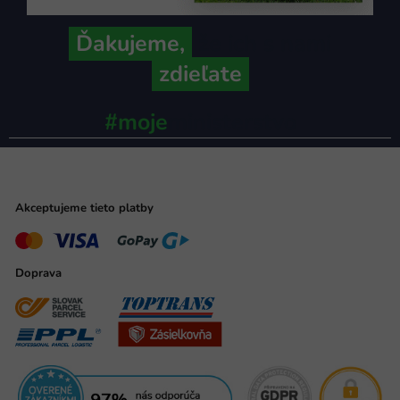
Ďakujeme,
že ich s nami
zdieľate
#moje
ministerstvo
Akceptujeme tieto platby
Doprava