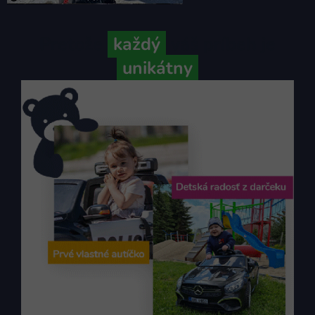
Pretože
každý
váš príbeh je
unikátny