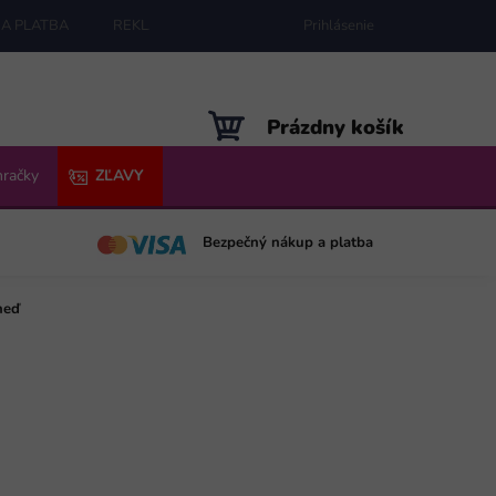
A PLATBA
REKLAMÁCIE
MAPA SERVERU
Prihlásenie
NÁKUPNÝ
Prázdny košík
KOŠÍK
hračky
ZĽAVY
Bezpečný nákup a platba
neď