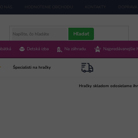
O NÁS
HODNOTENIE OBCHODU
KONTAKTY
DOPRAVA 
Hľadať
ábätká
Detská izba
Na záhradu
Najpredávanejšie 
Špecialisti na hračky
Hračky skladom odosielame ih