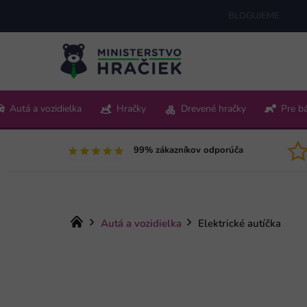
Prejsť
BLOGUJEME
na
obsah
+421 220 512 321
Autá a vozidielka
Hračky
Drevené hračky
Pre b
Pon-Pia 9:00-15:00
99% zákazníkov odporúča
Domov
Autá a vozidielka
Elektrické autíčka