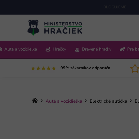
Prejsť
BLOGUJEME
na
obsah
+421 220 512 321
Autá a vozidielka
Hračky
Drevené hračky
Pre b
Pon-Pia 9:00-15:00
99% zákazníkov odporúča
Domov
Autá a vozidielka
Elektrické autíčka
El