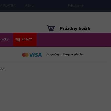
A PLATBA
REKLAMÁCIE
MAPA SERVERU
Prihlásenie
NÁKUPNÝ
Prázdny košík
KOŠÍK
hračky
ZĽAVY
Bezpečný nákup a platba
neď