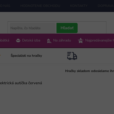
O NÁS
HODNOTENIE OBCHODU
KONTAKTY
DOPRAVA 
Hľadať
ábätká
Detská izba
Na záhradu
Najpredávanejšie 
Špecialisti na hračky
Hračky skladom odosielame ih
ektrická autíčka červená