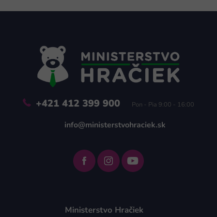
Z
á
p
ä
t
i
e
+421 412 399 900
Pon - Pia 9:00 - 16:00
info@ministerstvohraciek.sk
Ministerstvo Hračiek