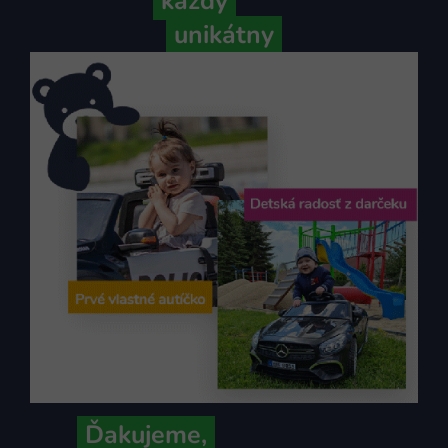
Pretože
každý
váš príbeh je
unikátny
Ďakujeme,
že ich s nami