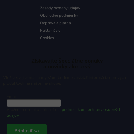
Zásady ochrany údajov
Obchodné podmienky
Doprava a platba
Reklamácie
Cookies
Získavajte špeciálne ponuky
a novinky ako prvý
Vložte svoj e-mail a my Vám budeme zasielať informácie o nových
produktoch na našom e-shope.
Email
Vložením e-mailu súhlasíte s
podmienkami ochrany osobných
údajov
Prihlásiť sa