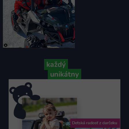
Pretože
každý
váš príbeh je
unikátny