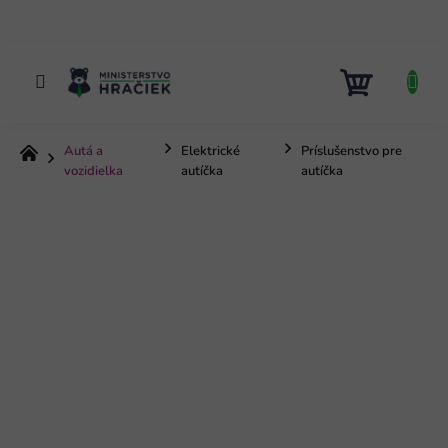
Prejsť
na
obsah
NÁKUP
KOŠÍK
Autá a
Elektrické
Príslušenstvo pre
Domov
vozidielka
autíčka
autíčka