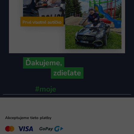
Ďakujeme,
že ich s nami
zdieľate
#moje
ministerstvo
Akceptujeme tieto platby