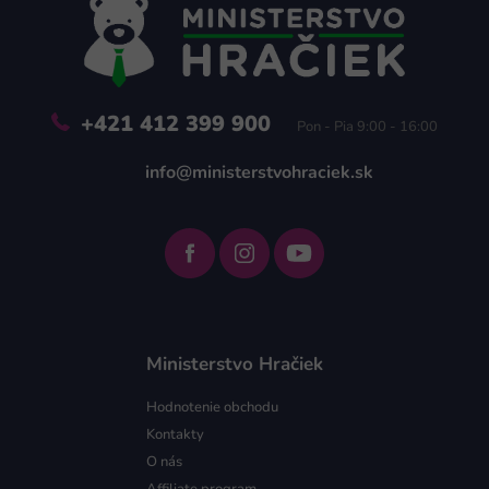
t
i
e
+421 412 399 900
Pon - Pia 9:00 - 16:00
info@ministerstvohraciek.sk
Ministerstvo Hračiek
Hodnotenie obchodu
Kontakty
O nás