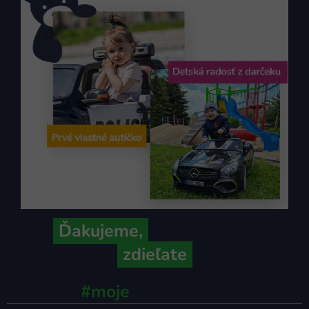
Ďakujeme,
že ich s nami
zdieľate
#moje
ministerstvo