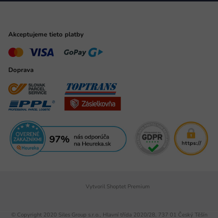
Akceptujeme tieto platby
Doprava
Vytvoril Shoptet Premium
© Copyright 2020 Siles Group s.r.o., Hlavní třída 2020/28, 737 01 Český Těšín