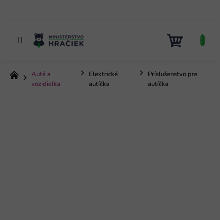
Prejsť
na
obsah
NÁKUP
KOŠÍK
Autá a
Elektrické
Príslušenstvo pre
Domov
vozidielka
autíčka
autíčka