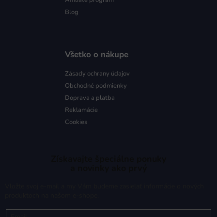
Affiliate program
Blog
Všetko o nákupe
Zásady ochrany údajov
Obchodné podmienky
Doprava a platba
Reklamácie
Cookies
Získavajte špeciálne ponuky
a novinky ako prvý
Vložte svoj e-mail a my Vám budeme zasielať informácie o nových
produktoch na našom e-shope.
Email