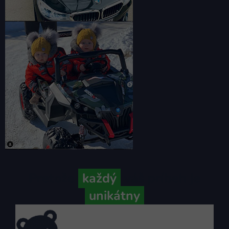
Pretože
každý
váš príbeh je
unikátny