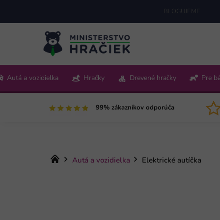
Prejsť
BLOGUJEME
na
obsah
+421 220 512 321
Autá a vozidielka
Hračky
Drevené hračky
Pre b
Pon-Pia 9:00-15:00
99% zákazníkov odporúča
Domov
Autá a vozidielka
Elektrické autíčka