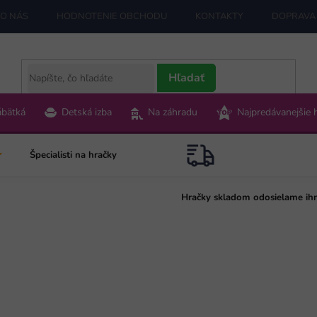
O NÁS
HODNOTENIE OBCHODU
KONTAKTY
DOPRAVA 
Hľadať
ábätká
Detská izba
Na záhradu
Najpredávanejšie 
Špecialisti na hračky
Hračky skladom odosielame ih