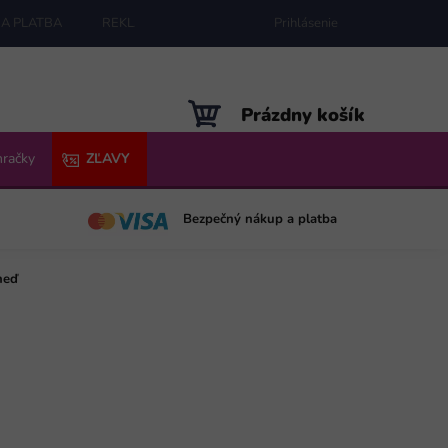
A PLATBA
REKLAMÁCIE
MAPA SERVERU
Prihlásenie
NÁKUPNÝ
Prázdny košík
KOŠÍK
hračky
ZĽAVY
Bezpečný nákup a platba
neď