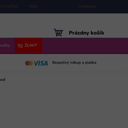
A PLATBA
REKLAMÁCIE
MAPA SERVERU
Prihlásenie
NÁKUPNÝ
Prázdny košík
KOŠÍK
hračky
ZĽAVY
Bezpečný nákup a platba
neď