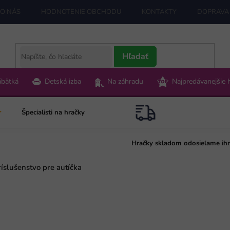
O NÁS
HODNOTENIE OBCHODU
KONTAKTY
DOPRAVA 
Hľadať
ábätká
Detská izba
Na záhradu
Najpredávanejšie 
Špecialisti na hračky
Hračky skladom odosielame ih
íslušenstvo pre autíčka