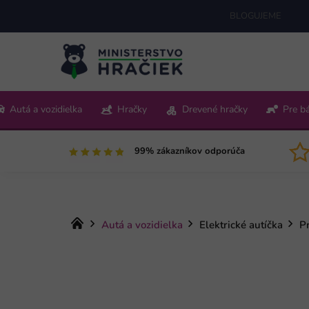
Prejsť
BLOGUJEME
na
obsah
+421 220 512 321
Autá a vozidielka
Hračky
Drevené hračky
Pre b
Pon-Pia 9:00-15:00
99% zákazníkov odporúča
Domov
Autá a vozidielka
Elektrické autíčka
Pr