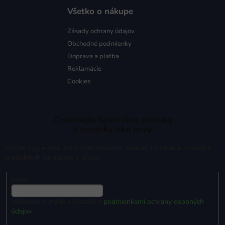
Všetko o nákupe
Zásady ochrany údajov
Obchodné podmienky
Doprava a platba
Reklamácie
Cookies
Získavajte špeciálne ponuky
a novinky ako prvý
Vložte svoj e-mail a my Vám budeme zasielať informácie o nových
produktoch na našom e-shope.
Email
Vložením e-mailu súhlasíte s
podmienkami ochrany osobných
údajov