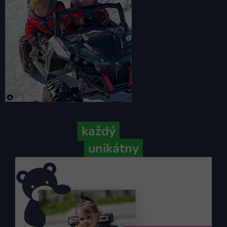
Pretože
každý
váš príbeh je
unikátny