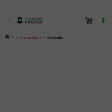
Prejsť
na
obsah
NÁKUP
KOŠÍK
Domov
Autá a vozidielka
Odrážadlá