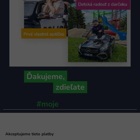
Ďakujeme,
že ich s nami
zdieľate
#moje
ministerstvo
Akceptujeme tieto platby