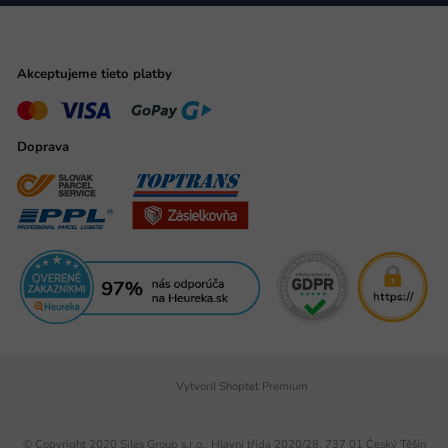
Akceptujeme tieto platby
Doprava
Vytvoril Shoptet Premium
© Copyright 2020 Siles Group s.r.o., Hlavní třída 2020/28, 737 01 Český Těšín