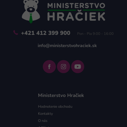
ä
t
i
e
+421 412 399 900
Pon - Pia 9:00 - 16:00
info@ministerstvohraciek.sk
Ministerstvo Hračiek
Hodnotenie obchodu
Kontakty
O nás