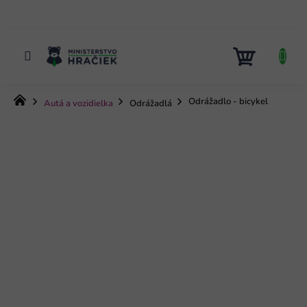
Prejsť
na
obsah
NÁKUP
KOŠÍK
Domov
Odrážadlo - bicykel
Autá a vozidielka
Odrážadlá