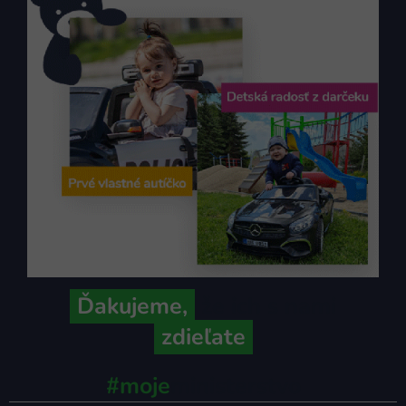
Ďakujeme,
že ich s nami
zdieľate
#moje
ministerstvo