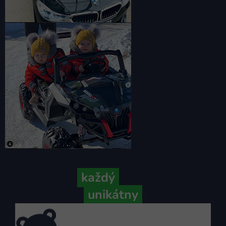
Pretože
každý
váš príbeh je
unikátny