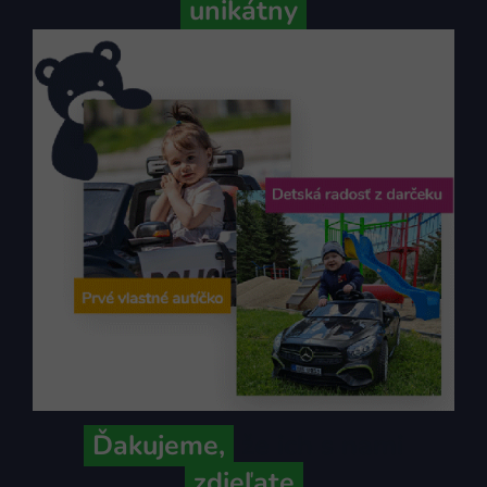
unikátny
Ďakujeme,
že ich s nami
zdieľate