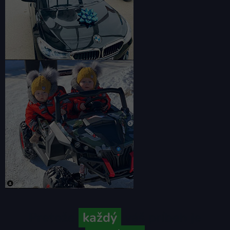
Pretože
každý
váš príbeh je