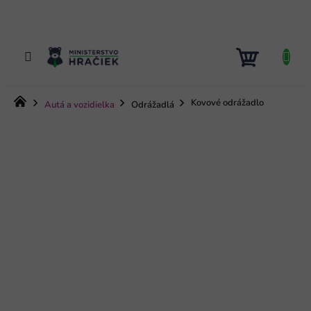
Prejsť
na
obsah
NÁKUP
KOŠÍK
Domov
Kovové odrážadlo
Autá a vozidielka
Odrážadlá