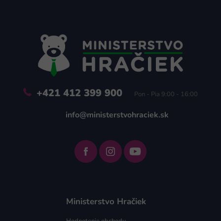
Z
á
p
ä
t
i
e
+421 412 399 900
Pon - Pia 9:00 - 16:00
info@ministerstvohraciek.sk
Ministerstvo Hračiek
Hodnotenie obchodu