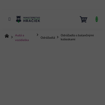
Prejsť
na
obsah
NÁKUP
KOŠÍK
Autá a
Odrážadlo s balančnými
Domov
Odrážadlá
kolieskami
vozidielka