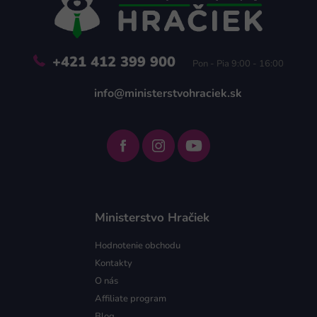
i
e
+421 412 399 900
Pon - Pia 9:00 - 16:00
info@ministerstvohraciek.sk
Ministerstvo Hračiek
Hodnotenie obchodu
Kontakty
O nás
Affiliate program
Blog