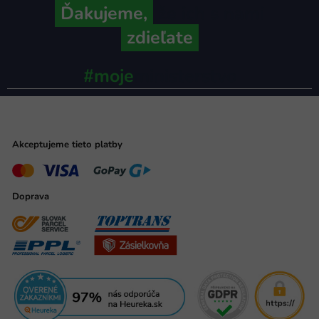
Ďakujeme,
že ich s nami
zdieľate
#moje
ministerstvo
Akceptujeme tieto platby
Doprava