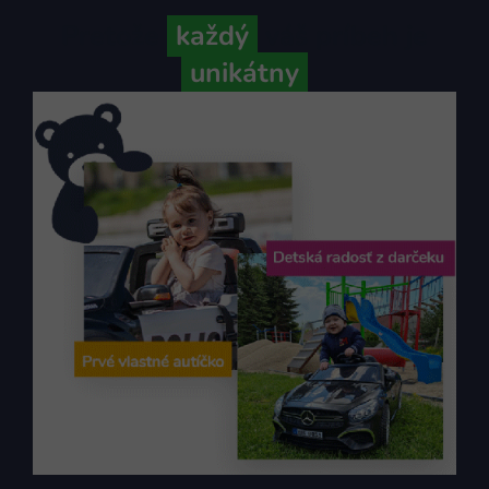
Pretože
každý
váš príbeh je
unikátny