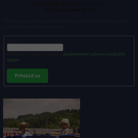
Získavajte špeciálne ponuky
a novinky ako prvý
Vložte svoj e-mail a my Vám budeme zasielať informácie o nových
produktoch na našom e-shope.
Email
Vložením e-mailu súhlasíte s
podmienkami ochrany osobných
údajov
Prihlásiť sa