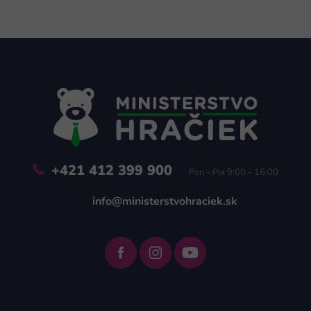
Z
á
p
ä
t
i
e
+421 412 399 900
Pon - Pia 9:00 - 16:00
info@ministerstvohraciek.sk