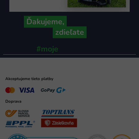
Ďakujeme,
že ich s nami
zdieľate
#moje
ministerstvo
Akceptujeme tieto platby
Doprava