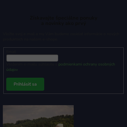
Získavajte špeciálne ponuky
a novinky ako prvý
Vložte svoj e-mail a my Vám budeme zasielať informácie o nových
produktoch na našom e-shope.
Email
Vložením e-mailu súhlasíte s
podmienkami ochrany osobných
údajov
Prihlásiť sa