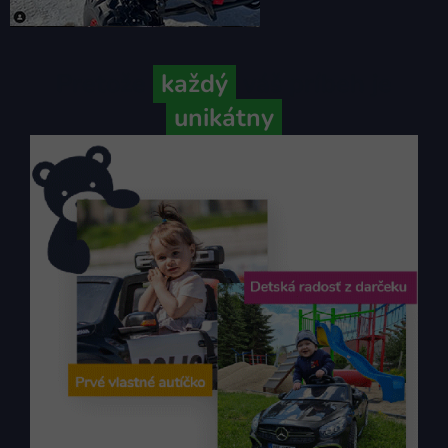
Pretože
každý
váš príbeh je
unikátny