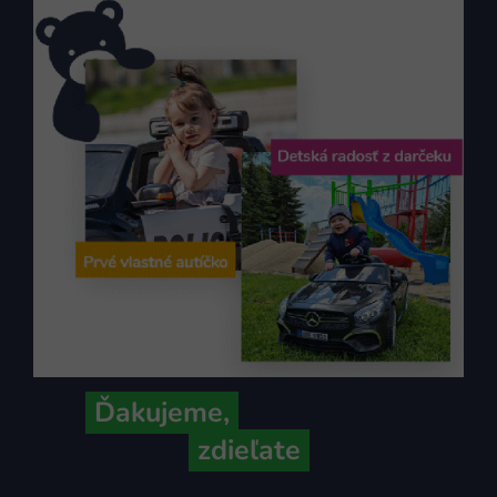
Ďakujeme,
že ich s nami
zdieľate