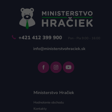
p
ä
t
i
e
+421 412 399 900
Pon - Pia 9:00 - 16:00
info@ministerstvohraciek.sk
Ministerstvo Hračiek
Hodnotenie obchodu
Kontakty