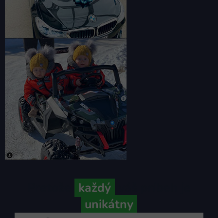
Pretože
každý
váš príbeh je
unikátny