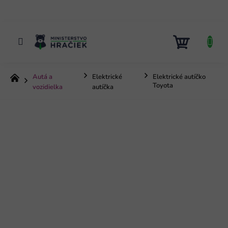
Prejsť
na
obsah
NÁKUP
KOŠÍK
Autá a
Elektrické
Elektrické autíčko
Domov
Toyota
vozidielka
autíčka