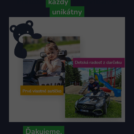
Pretože
každý
váš príbeh je
unikátny
Ďakujeme,
že ich s nami