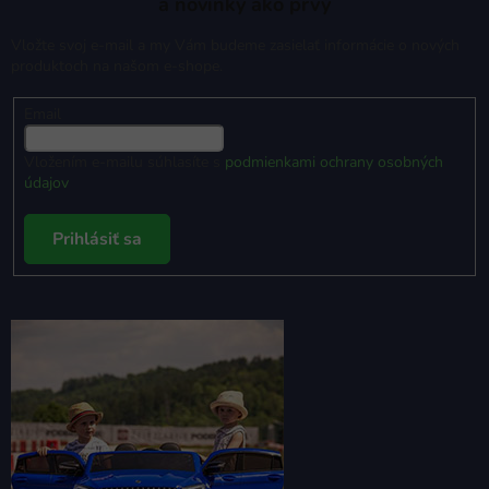
a novinky ako prvý
Vložte svoj e-mail a my Vám budeme zasielať informácie o nových
produktoch na našom e-shope.
Email
Vložením e-mailu súhlasíte s
podmienkami ochrany osobných
údajov
Prihlásiť sa