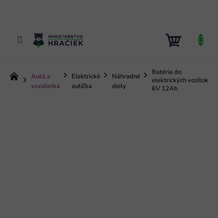
Prejsť
na
obsah
NÁKUP
KOŠÍK
Batéria do
Autá a
Elektrické
Náhradné
Domov
elektrických vozítok
vozidielka
autíčka
diely
6V 12Ah