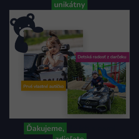
unikátny
Ďakujeme,
že ich s nami