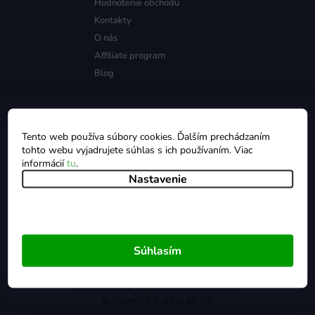
Hodnotenie obchodu
Kontakty
O nás
Affiliate program
Blog
Všetko o nákupe
Tento web používa súbory cookies. Ďalším prechádzaním
tohto webu vyjadrujete súhlas s ich používaním. Viac
Zásady ochrany údajov
informácií
tu
.
Nastavenie
Obchodné podmienky
Doprava a platba
Reklamácie
Cookies
Súhlasím
Získavajte špeciálne ponuky
a novinky ako prvý