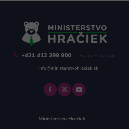
Z
á
p
ä
t
i
e
+421 412 399 900
Pon - Pia 9:00 - 16:00
info@ministerstvohraciek.sk
Ministerstvo Hračiek