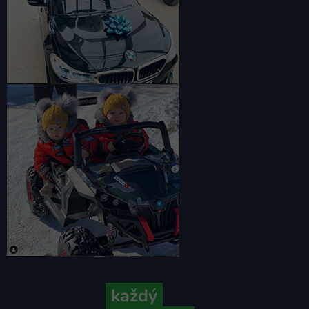
Pretože
každý
váš príbeh je