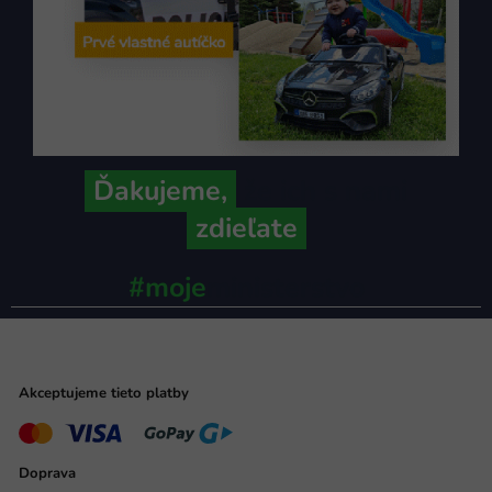
Ďakujeme,
že ich s nami
zdieľate
#moje
ministerstvo
Akceptujeme tieto platby
Doprava