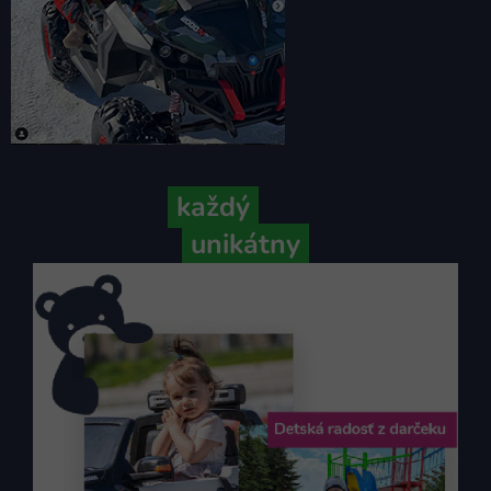
Pretože
každý
váš príbeh je
unikátny