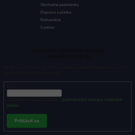
Obchodné podmienky
Doprava a platba
Reklamácie
Cookies
Získavajte špeciálne ponuky
a novinky ako prvý
Vložte svoj e-mail a my Vám budeme zasielať informácie o nových
produktoch na našom e-shope.
Email
Vložením e-mailu súhlasíte s
podmienkami ochrany osobných
údajov
Prihlásiť sa