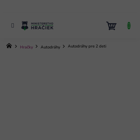
Prejsť
na
obsah
NÁKUP
KOŠÍK
Domov
Autodráhy pre 2 deti
Hračky
Autodráhy