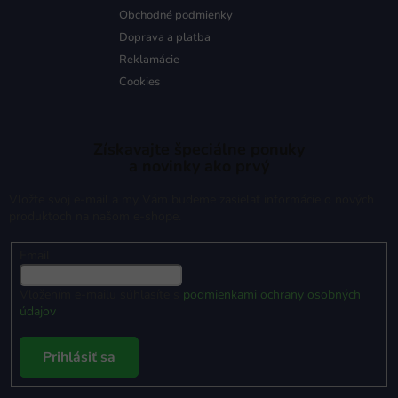
Obchodné podmienky
Doprava a platba
Reklamácie
Cookies
Získavajte špeciálne ponuky
a novinky ako prvý
Vložte svoj e-mail a my Vám budeme zasielať informácie o nových
produktoch na našom e-shope.
Email
Vložením e-mailu súhlasíte s
podmienkami ochrany osobných
údajov
Prihlásiť sa