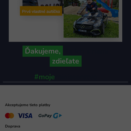
Ďakujeme,
že ich s nami
zdieľate
#moje
ministerstvo
Akceptujeme tieto platby
Doprava