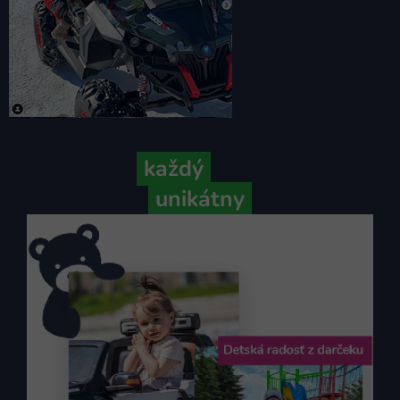
Pretože
každý
váš príbeh je
unikátny