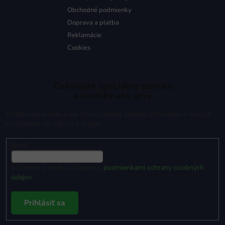
Obchodné podmienky
Doprava a platba
Reklamácie
Cookies
Získavajte špeciálne ponuky
a novinky ako prvý
Vložte svoj e-mail a my Vám budeme zasielať informácie o nových
produktoch na našom e-shope.
Email
Vložením e-mailu súhlasíte s
podmienkami ochrany osobných
údajov
Prihlásiť sa