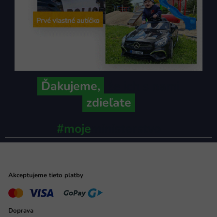
Ďakujeme,
že ich s nami
zdieľate
#moje
ministerstvo
Akceptujeme tieto platby
Doprava