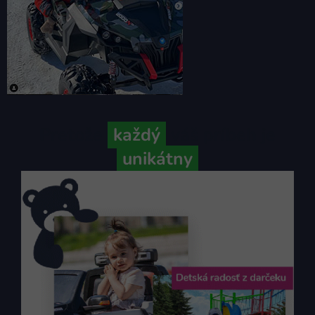
Pretože
každý
váš príbeh je
unikátny