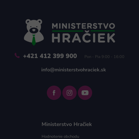
á
p
ä
t
i
e
+421 412 399 900
Pon - Pia 9:00 - 16:00
info@ministerstvohraciek.sk
Ministerstvo Hračiek
Hodnotenie obchodu