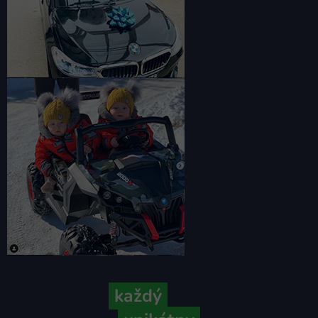
Pretože
každý
váš príbeh je