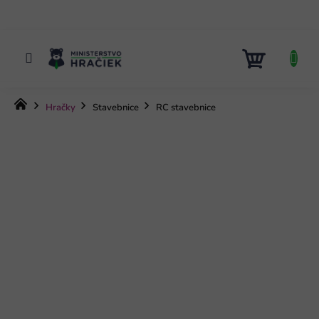
Prejsť
na
obsah
NÁKUP
KOŠÍK
Domov
Hračky
Stavebnice
RC stavebnice