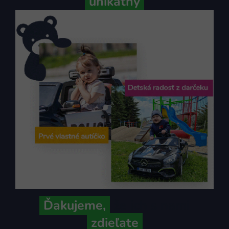
unikátny
Ďakujeme,
že ich s nami
zdieľate