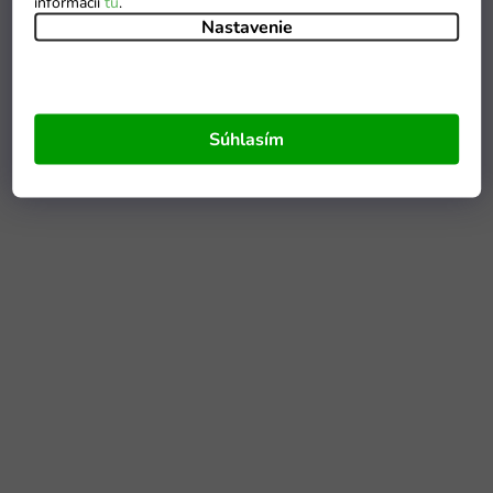
informácií
tu
.
Nastavenie
Súhlasím