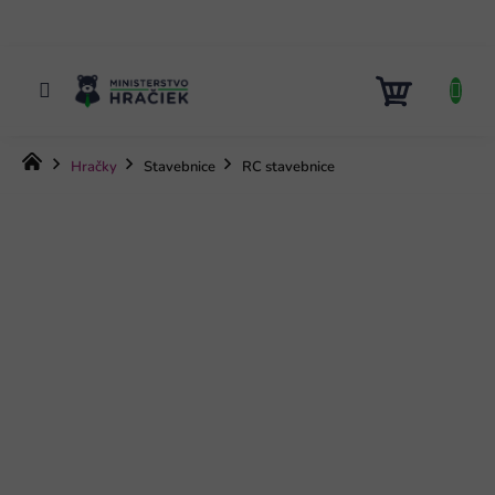
Prejsť
na
obsah
NÁKUP
KOŠÍK
Domov
Hračky
Stavebnice
RC stavebnice