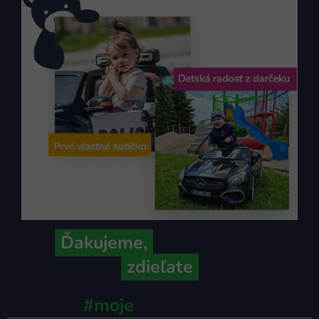
Ďakujeme,
že ich s nami
zdieľate
#moje
ministerstvo