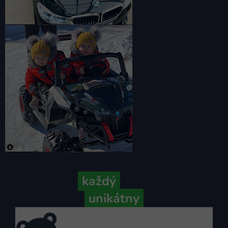
Pretože
každý
váš príbeh je
unikátny