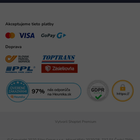
Akceptujeme tieto platby
Doprava
Vytvoril Shoptet Premium
© Copyright 2020 Siles Group s.r.o., Hlavní třída 2020/28, 737 01 Český Těšín