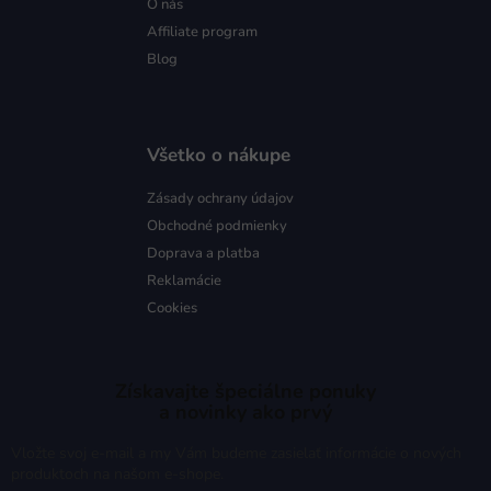
O nás
Affiliate program
Blog
Všetko o nákupe
Zásady ochrany údajov
Obchodné podmienky
Doprava a platba
Reklamácie
Cookies
Získavajte špeciálne ponuky
a novinky ako prvý
Vložte svoj e-mail a my Vám budeme zasielať informácie o nových
produktoch na našom e-shope.