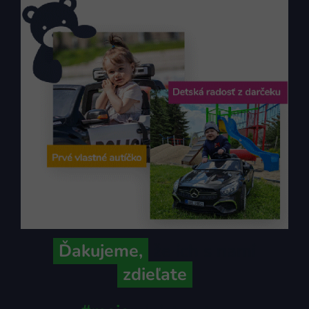
Ďakujeme,
že ich s nami
zdieľate