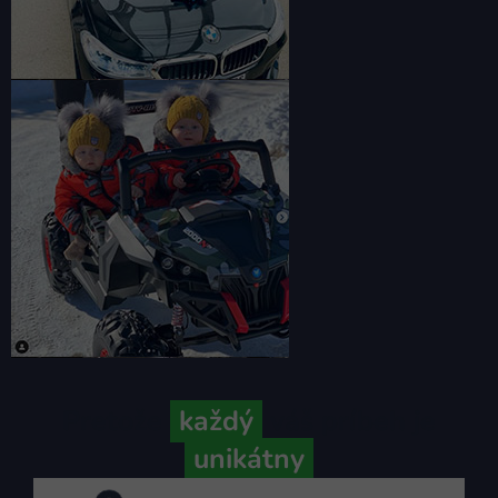
Pretože
každý
váš príbeh je
unikátny