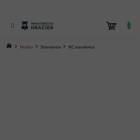
Prejsť
na
obsah
NÁKUP
KOŠÍK
Domov
Hračky
Stavebnice
RC stavebnice