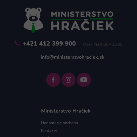
p
ä
t
i
e
+421 412 399 900
Pon - Pia 9:00 - 16:00
info@ministerstvohraciek.sk
Ministerstvo Hračiek
Hodnotenie obchodu
Kontakty