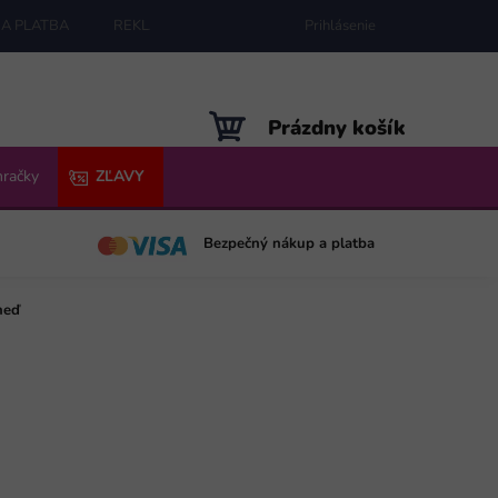
A PLATBA
REKLAMÁCIE
MAPA SERVERU
Prihlásenie
NÁKUPNÝ
Prázdny košík
KOŠÍK
hračky
ZĽAVY
Bezpečný nákup a platba
neď