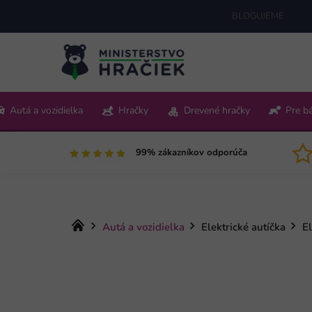
Prejsť
BLOGUJEME
na
obsah
+421 220 512 321
Autá a vozidielka
Hračky
Drevené hračky
Pre b
Pon-Pia 9:00-15:00
99% zákazníkov odporúča
Domov
Autá a vozidielka
Elektrické autíčka
E