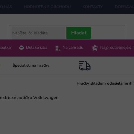
O NÁS
HODNOTENIE OBCHODU
KONTAKTY
DOPRAVA 
Hľadať
ábätká
Detská izba
Na záhradu
Najpredávanejšie 
Špecialisti na hračky
Hračky skladom odosielame ih
lektrické autíčko Volkswagen