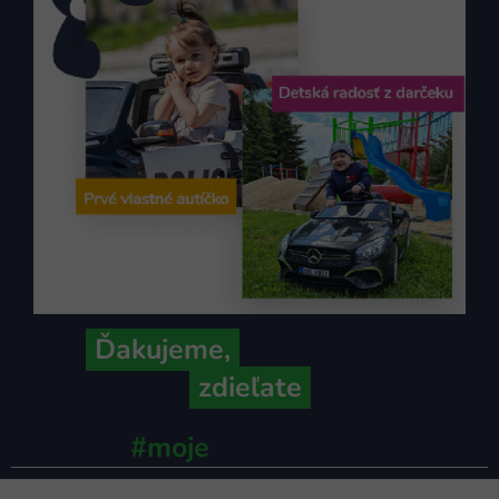
Ďakujeme,
že ich s nami
zdieľate
#moje
ministerstvo