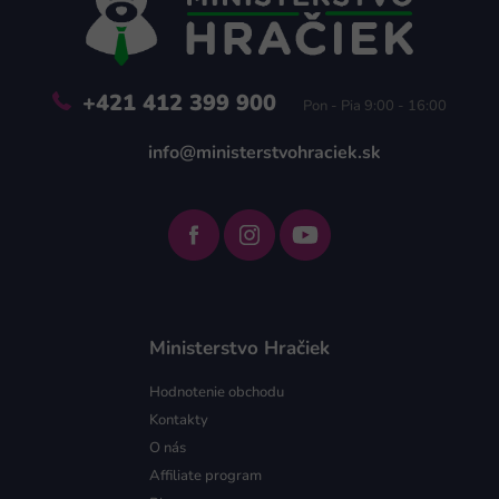
t
i
e
+421 412 399 900
Pon - Pia 9:00 - 16:00
info@ministerstvohraciek.sk
Ministerstvo Hračiek
Hodnotenie obchodu
Kontakty
O nás
Affiliate program