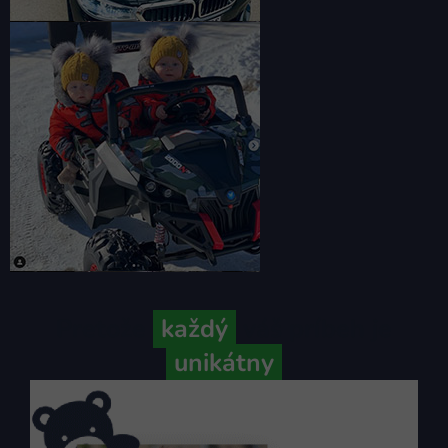
Pretože
každý
váš príbeh je
unikátny