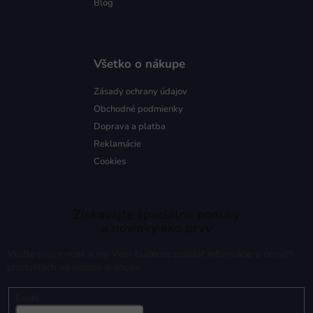
Blog
Všetko o nákupe
Zásady ochrany údajov
Obchodné podmienky
Doprava a platba
Reklamácie
Cookies
Získavajte špeciálne ponuky
a novinky ako prvý
Vložte svoj e-mail a my Vám budeme zasielať informácie o nových
produktoch na našom e-shope.
Email