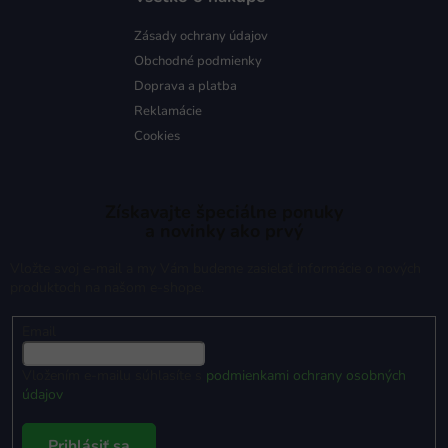
Zásady ochrany údajov
Obchodné podmienky
Doprava a platba
Reklamácie
Cookies
Získavajte špeciálne ponuky
a novinky ako prvý
Vložte svoj e-mail a my Vám budeme zasielať informácie o nových
produktoch na našom e-shope.
Email
Vložením e-mailu súhlasíte s
podmienkami ochrany osobných
údajov
Prihlásiť sa