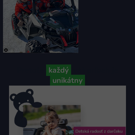
Pretože
každý
váš príbeh je
unikátny