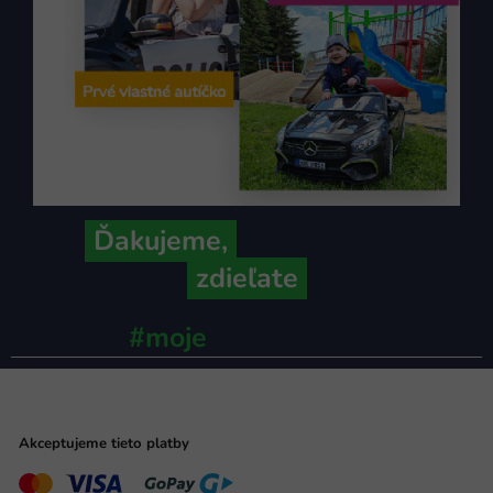
Ďakujeme,
že ich s nami
zdieľate
#moje
ministerstvo
Akceptujeme tieto platby