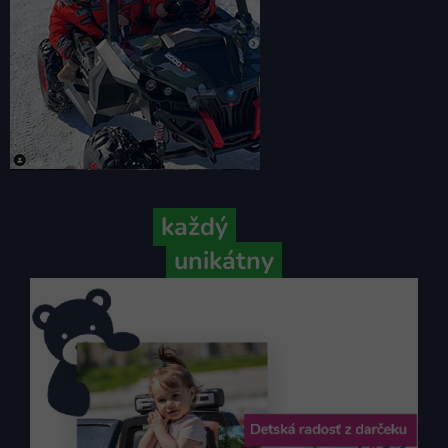
Pretože
každý
váš príbeh je
unikátny