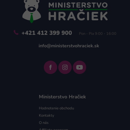
t
i
e
+421 412 399 900
Pon - Pia 9:00 - 16:00
info@ministerstvohraciek.sk
Ministerstvo Hračiek
Hodnotenie obchodu
Kontakty
O nás