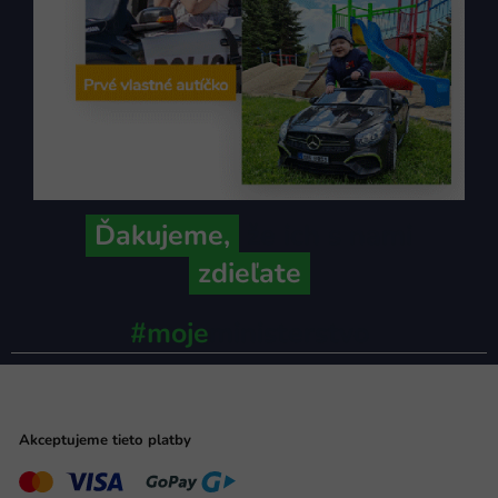
Ďakujeme,
že ich s nami
zdieľate
#moje
ministerstvo
Akceptujeme tieto platby