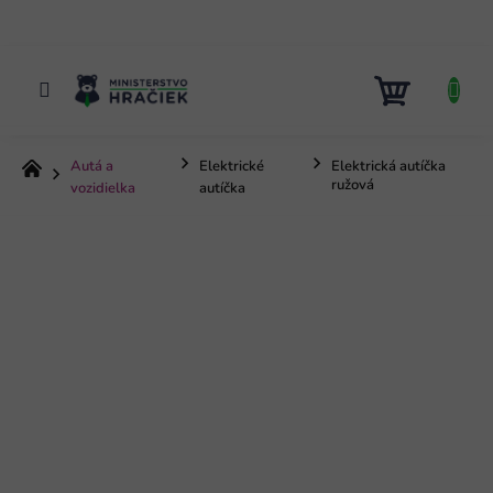
Prejsť
na
obsah
NÁKUP
KOŠÍK
Autá a
Elektrické
Elektrická autíčka
Domov
ružová
vozidielka
autíčka