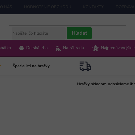
O NÁS
HODNOTENIE OBCHODU
KONTAKTY
DOPRAVA 
Hľadať
ábätká
Detská izba
Na záhradu
Najpredávanejšie 
Špecialisti na hračky
Hračky skladom odosielame ih