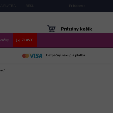
A PLATBA
REKLAMÁCIE
MAPA SERVERU
Prihlásenie
NÁKUPNÝ
Prázdny košík
KOŠÍK
hračky
ZĽAVY
Bezpečný nákup a platba
neď