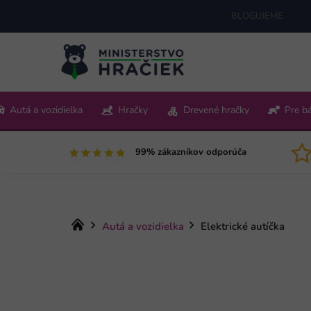
Prejsť
BLOGUJEME
na
obsah
+421 220 512 321
Autá a vozidielka
Hračky
Drevené hračky
Pre b
Pon-Pia 9:00-15:00
99% zákazníkov odporúča
Domov
Autá a vozidielka
Elektrické autíčka