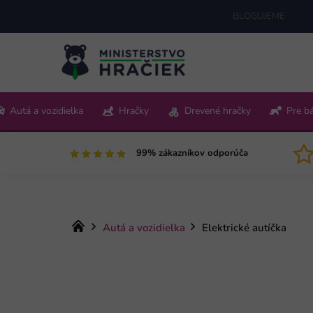
Prejsť
BLOGUJEME
na
obsah
+421 220 512 321
Autá a vozidielka
Hračky
Drevené hračky
Pre b
Pon-Pia 9:00-15:00
99% zákazníkov odporúča
Domov
Autá a vozidielka
Elektrické autíčka