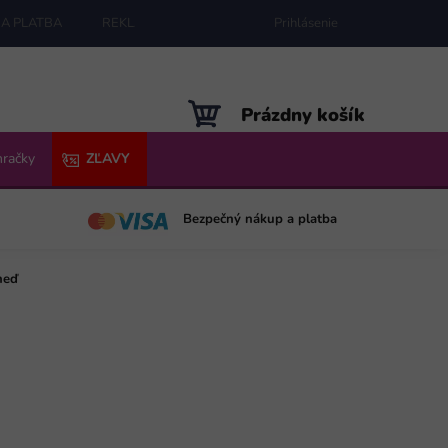
A PLATBA
REKLAMÁCIE
MAPA SERVERU
Prihlásenie
NÁKUPNÝ
Prázdny košík
KOŠÍK
hračky
ZĽAVY
Bezpečný nákup a platba
neď