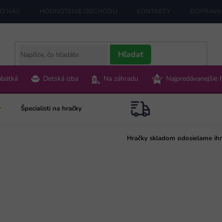
O NÁS
HODNOTENIE OBCHODU
KONTAKTY
DOPRAVA 
Hľadať
ábätká
Detská izba
Na záhradu
Najpredávanejšie 
Špecialisti na hračky
Hračky skladom odosielame ih