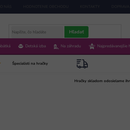
O NÁS
HODNOTENIE OBCHODU
KONTAKTY
DOPRAVA 
Hľadať
ábätká
Detská izba
Na záhradu
Najpredávanejšie 
Špecialisti na hračky
Hračky skladom odosielame ih