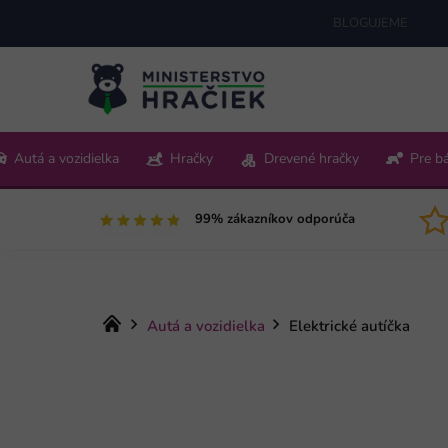
Prejsť
BLOGUJEME
na
obsah
+421 220 512 321
Autá a vozidielka
Hračky
Drevené hračky
Pre b
Pon-Pia 9:00-15:00
99% zákazníkov odporúča
Domov
Autá a vozidielka
Elektrické autíčka