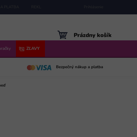
A PLATBA
REKLAMÁCIE
MAPA SERVERU
Prihlásenie
NÁKUPNÝ
Prázdny košík
KOŠÍK
hračky
ZĽAVY
Bezpečný nákup a platba
neď